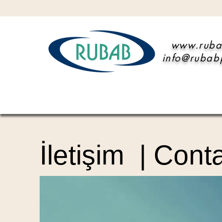
www.ruba
info@rubab
İletişim | Cont