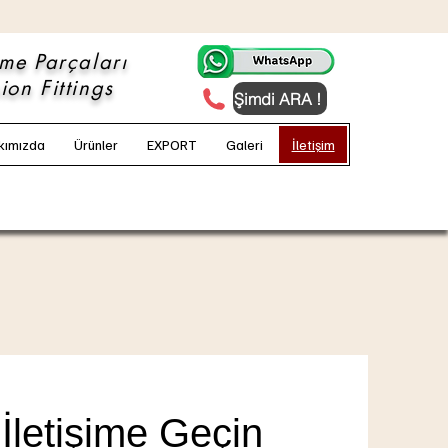
eme Parçaları
on Fittings
Şimdi ARA !
kımızda
Ürünler
EXPORT
Galeri
İletişim
 İletişime Geçin