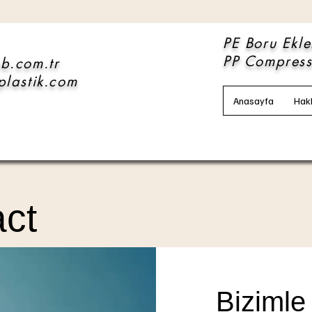
PE Boru Ekl
PP Compressi
b.com.tr
plastik.com
Anasayfa
Hak
act
Bizimle